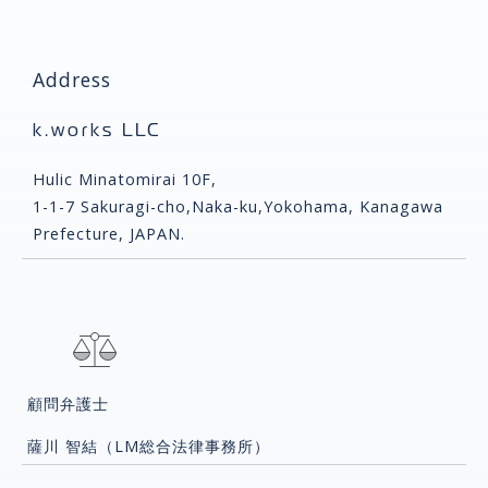
Address
k.works LLC
Hulic Minatomirai 10F,
1-1-7 Sakuragi-cho,Naka-ku,Yokohama, Kanagawa
Prefecture, JAPAN.
顧問弁護士
薩川 智結（LM総合法律事務所）