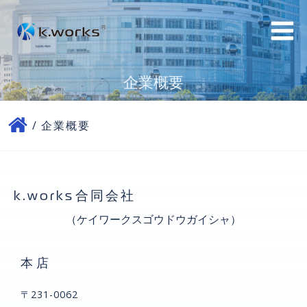
コ
ン
テ
ン
企業概要
ツ
へ
ス
企業概要
キ
ッ
プ
合同会社
k.works
（ケイワークスゴウドウガイシャ）
本店
〒231-0062