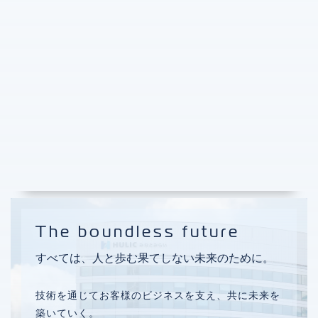
The boundless future
すべては、人と歩む果てしない未来のために。
This is a belief we will continue to hold dear.
businesses and build the future together.
技術を通じてお客様のビジネスを支え、共に未来を
Through technology, we support our clients’
築いていく。