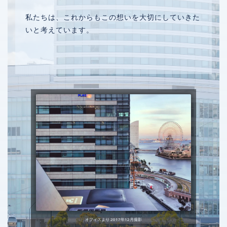
together with others.
私たちは、これからもこの想いを大切にしていきた
boundless future we walk
いと考えています。
Everything we do is for the
The boundless future
オフィスより 2017年12月撮影