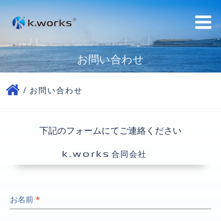
コ
ン
テ
ン
お問い合わせ
ツ
へ
ス
お問い合わせ
キ
ッ
下記のフォームにてご連絡ください
プ
合同会社
k.works
お名前
*