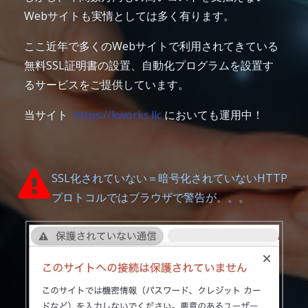
Webサイトも実情としては多く有ります。
ここ近年で多くのWebサイトで利用されてきている
無料SSL証明書の設置、自動化プログラムを設置す
るサービスをご提供しています。
当サイト
https://kworks.llc
においても運用中！
SSL化されていない＝
暗号化されていない
HTTP
プロトコルではブラウザで警告が。。。