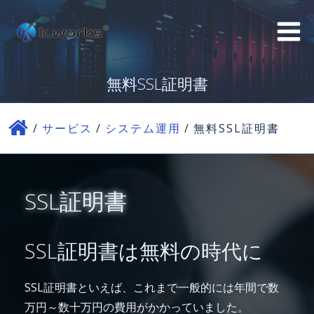
コ
ン
テ
ン
無料SSL証明書
ツ
へ
ス
サービス
システム運用
無料SSL証明書
キ
ッ
プ
SSL証明書
SSL証明書は無料の時代に
SSL証明書といえば、これまで一般的には年間で数
万円～数十万円の費用がかかっていました。