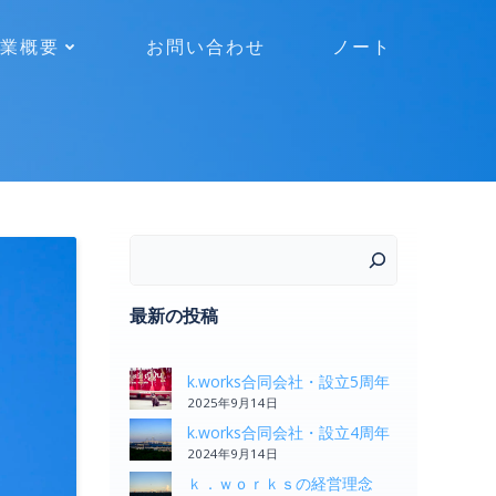
業概要
お問い合わせ
ノート
検索
最新の投稿
k.works合同会社・設立5周年
2025年9月14日
k.works合同会社・設立4周年
2024年9月14日
ｋ．ｗｏｒｋｓの経営理念