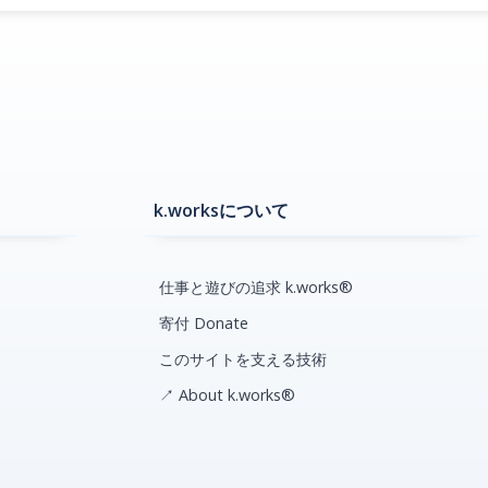
k.worksについて
仕事と遊びの追求 k.works®
寄付 Donate
このサイトを支える技術
↗ About k.works®