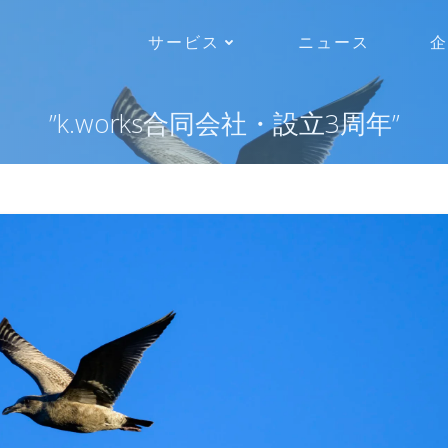
サービス
ニュース
企
”k.works合同会社・設立3周年”