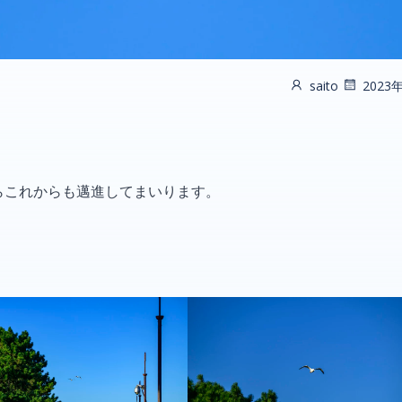
saito
2023
らこれからも邁進してまいります。