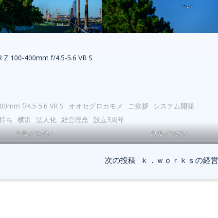
 Z 100-400mm f/4.5-5.6 VR S
00mm f/4.5-5.6 VR S
オオセグロカモメ
ご挨拶
システム開発
持ち
横浜
法人化
経営理念
設立3周年
カモメつがい
カモメつがい
Post
次の投稿
ｋ．ｗｏｒｋｓの経
navigation