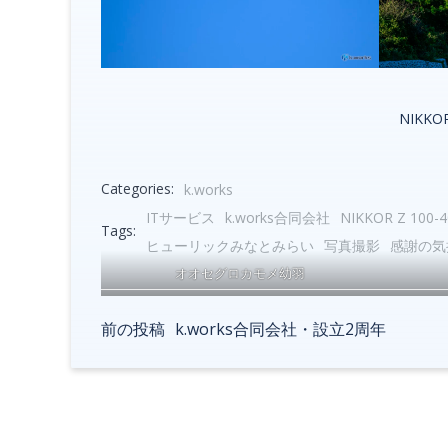
NIKKOR
Categories:
k.works
ITサービス
k.works合同会社
NIKKOR Z 100-4
Tags:
ヒューリックみなとみらい
写真撮影
感謝の気
オオセグロカモメ幼羽
前の投稿
k.works合同会社・設立2周年
Post
navigation