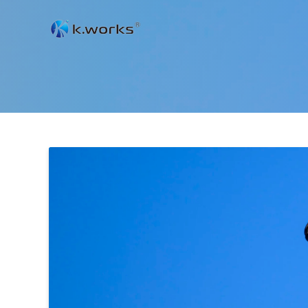
コ
ン
テ
ン
ツ
へ
ス
キ
ッ
プ