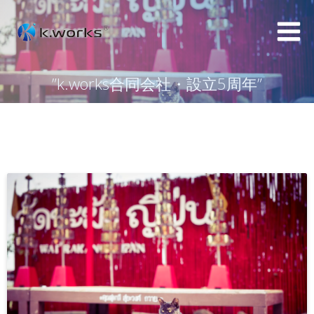
コ
ン
テ
ン
”k.works合同会社・設立5周年”
ツ
へ
ス
キ
ッ
プ