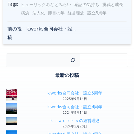
Tags:
ヒューリックみなとみらい
感謝の気持ち
挑戦と成長
横浜
法人化
節目の年
経営理念
設立5周年
前の投
k.works合同会社・設立4周年
Post
稿
navigation
検
最新の投稿
k.works合同会社・設立5周年
2025年9月14日
k.works合同会社・設立4周年
2024年9月14日
ｋ．ｗｏｒｋｓの経営理念
2024年3月20日