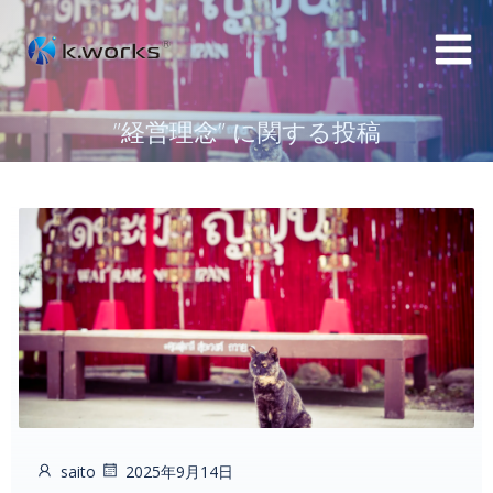
コ
ン
テ
ン
”経営理念” に関する投稿
ツ
へ
ス
キ
ッ
プ
saito
2025年9月14日