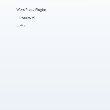
WordPress Plugins
k.works AI
コラム