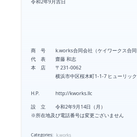
令和2年9月吉日
商 号 k.works合同会社（ケイワークス合
代 表 齋藤 和志
本 店 〒231-0062
横浜市中区桜木町1-1-7 ヒューリックみ
H.P. http://kworks.llc
設 立 令和2年9月14日（月）
※所在地及び電話番号は変更ございません
Categories:
k.works