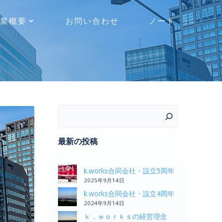
業概要
お問い合わせ
ノート
検索
最新の投稿
k.works合同会社・設立5周年
2025年9月14日
k.works合同会社・設立4周年
2024年9月14日
ｋ．ｗｏｒｋｓの経営理念