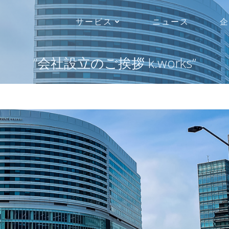
サービス
ニュース
企
”会社設立のご挨拶 k.works”