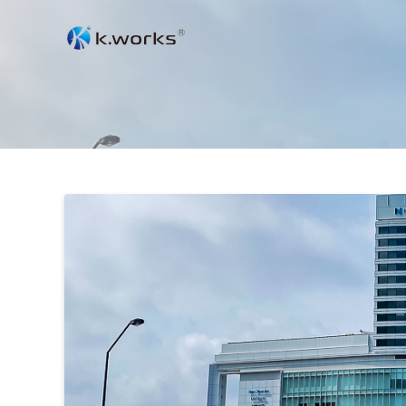
コ
ン
テ
ン
ツ
へ
ス
キ
ッ
プ