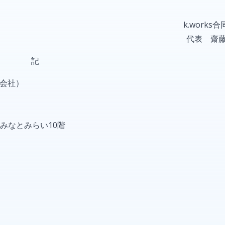
k.works合同
代表 齋藤 和
記
同会社）
なとみらい10階