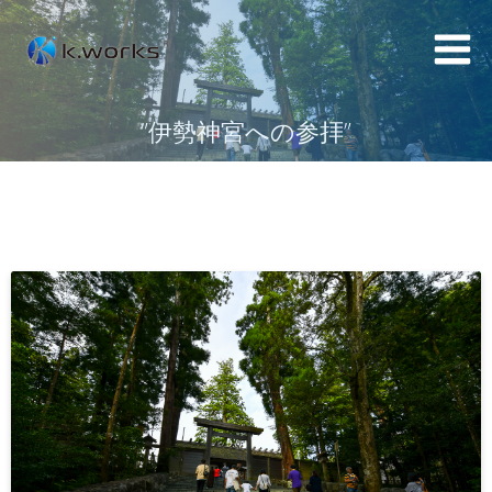
コ
ン
テ
ン
”伊勢神宮への参拝”
ツ
へ
ス
キ
ッ
プ