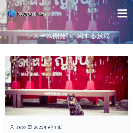
コ
ン
テ
ン
”システム開発” に関する投稿
ツ
へ
ス
キ
ッ
プ
saito
2025年9月14日