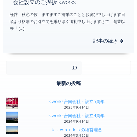
会社設立のご挨拶 k.works
謹啓 秋色の候 ますますご清栄のこととお慶び申し上げます日
頃より格別のお引立てを賜り厚く御礼申し上げますさて 創業以
来「 […]
記事の続き
検
最新の投稿
k.works合同会社・設立5周年
2025年9月14日
k.works合同会社・設立4周年
2024年9月14日
ｋ．ｗｏｒｋｓの経営理念
2024年3月20日