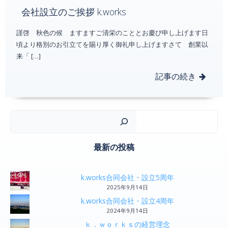
会社設立のご挨拶 k.works
謹啓 秋色の候 ますますご清栄のこととお慶び申し上げます日
頃より格別のお引立てを賜り厚く御礼申し上げますさて 創業以
来「 […]
記事の続き
検
最新の投稿
k.works合同会社・設立5周年
2025年9月14日
k.works合同会社・設立4周年
2024年9月14日
ｋ．ｗｏｒｋｓの経営理念