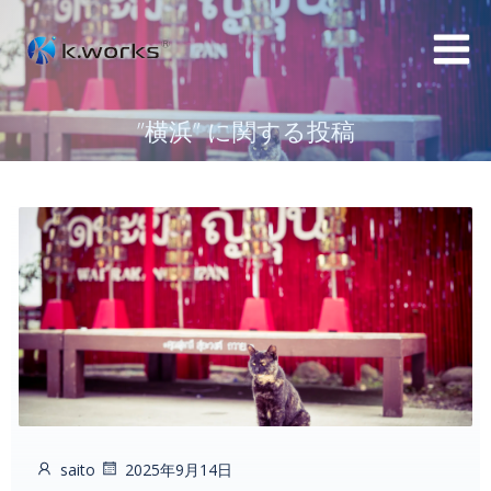
コ
ン
テ
ン
”横浜” に関する投稿
ツ
へ
ス
キ
ッ
プ
saito
2025年9月14日