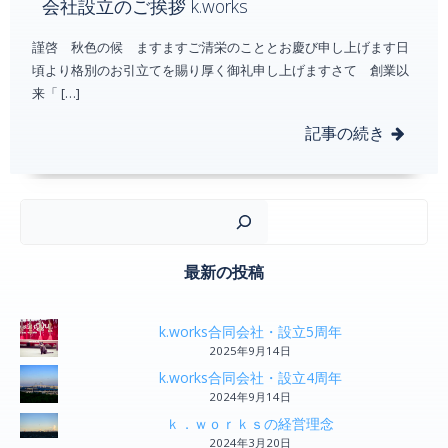
会社設立のご挨拶 k.works
謹啓 秋色の候 ますますご清栄のこととお慶び申し上げます日
頃より格別のお引立てを賜り厚く御礼申し上げますさて 創業以
来「 […]
記事の続き
検
最新の投稿
k.works合同会社・設立5周年
2025年9月14日
k.works合同会社・設立4周年
2024年9月14日
ｋ．ｗｏｒｋｓの経営理念
2024年3月20日