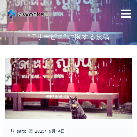
コ
ン
テ
ン
”ITサービス” に関する投稿
ツ
へ
ス
キ
ッ
プ
saito
2025年9月14日