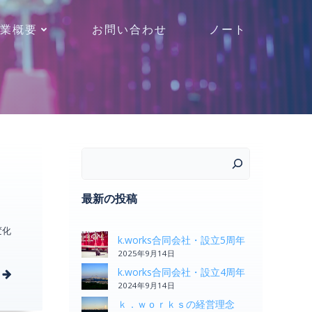
業概要
お問い合わせ
ノート
検索
最新の投稿
変化
k.works合同会社・設立5周年
2025年9月14日
k.works合同会社・設立4周年
2024年9月14日
ｋ．ｗｏｒｋｓの経営理念