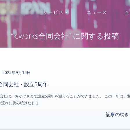
サービス
ニュース
企
”k.works合同会社” に関する投稿
2025年9月14日
rks合同会社・設立5周年
s合同会社は、おかげさまで設立5周年を迎えることができました。 この一年は、
流れに挑み続けた […]
記事の続き