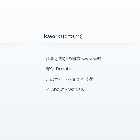
k.worksについて
仕事と遊びの追求 k.works®
寄付 Donate
このサイトを支える技術
↗ About k.works®