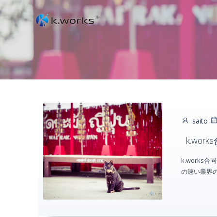
コ
ン
テ
ン
ツ
へ
ス
キ
ッ
saito
プ
k.wo
k.work
の速い業界の