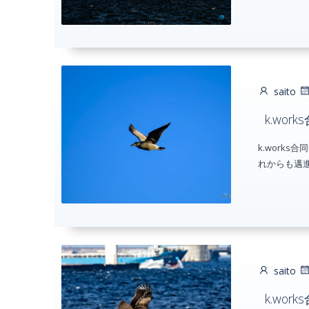
saito
k.wo
k.work
れからも邁進
saito
k.wo