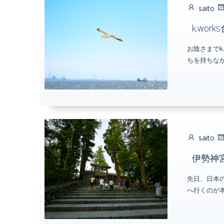
saito
k.wo
お陰さまでk
ちを持ちなが
saito
伊勢神
先日、日本
へ行くのが本