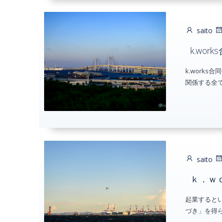
saito
k.wo
k.work
関係する全て
saito
ｋ．ｗ
起業すると
づき」を得ら