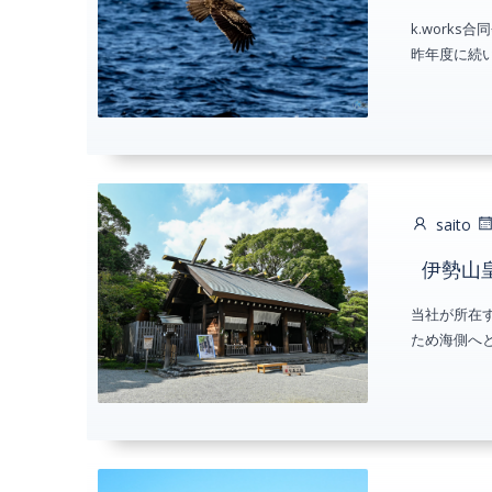
k.work
昨年度に続い
saito
伊勢山
当社が所在
ため海側へと